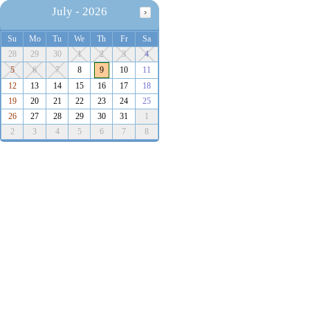
July - 2026
Su
Mo
Tu
We
Th
Fr
Sa
28
29
30
1
2
3
4
5
6
7
8
9
10
11
12
13
14
15
16
17
18
19
20
21
22
23
24
25
26
27
28
29
30
31
1
2
3
4
5
6
7
8